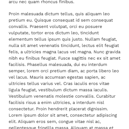
arcu nec quam rhoncus finibus.
Proin malesuada dictum tellus, quis aliquam leo
pretium eu. Quisque consequat id sem consequat
convallis. Praesent volutpat, orci eu posuere
vulputate, tortor eros dictum leo, tincidunt
elementum tellus ipsum quis justo. Nullam feugiat,
nulla sit amet venenatis tincidunt, lectus elit feugiat
felis, a ultricies magna lacus vel magna. Nunc gravida
nibh eu finibus feugiat. Fusce sagittis nec ex sit amet
facilisis. Phasellus malesuada, dui eu interdum
semper, lorem orci pretium diam, ac porta libero leo
vel lacus. Mauris accumsan egestas sapien, ac
ultricies tellus varius vel. Cras iaculis eros vitae
ligula feugiat, vestibulum dictum massa iaculis.
Vestibulum venenatis molestie convallis. Curabitur
facilisis risus a enim ultricies, a interdum nisl
consectetur. Proin hendrerit placerat dignissim.
Lorem ipsum dolor sit amet, consectetur adipiscing
elit. Aliquam eros sem, congue vitae nisl ac,
pellentesque fringilla massa. Aliquam at massa et