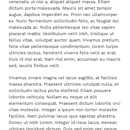
venenatis ut nisi a, aliquet aliquet massa. Etiam
dictum porta malesuada. Mauris sit amet tempor
augue, dapibus imperdiet ex. Proin nec ullamcorper
ex. Nunc fermentum sollicitudin felis, ac feugiat dui
malesuada ac. Nulla pellentesque leo vitae sapien
placerat mattis. Vestibulum velit nibh, tristique ut
tellus vitae, volutpat auctor quam. Vivamus pretium,
felis vitae pellentesque condimentum, lorem turpis
ultricies lectus, hendrerit viverra felis velit ac erat.
Duis id nisl erat. Nam nisl enim, accumsan eu mauris
sed, iaculis finibus velit.
Vivamus ornare magna vel lacus sagittis, at facilisis
massa pharetra. Praesent ultricies volutpat nulla, et
sollicitudin lectus porta eleifend. Etiam posuere
lobortis vehicula. Nullam eu neque ut elit
elementum consequat. Praesent dictum lobortis orci
vitae molestie. Integer a ipsum non tortor molestie
facilisis. Nam pulvinar lacus quis egestas pharetra.
Donec ut nibh lorem. Integer id risus lacus. Aenean
ultrices tincidunt dictum. Duis sed enim nec neque