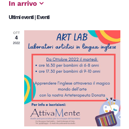
In arrivo
Seleziona
Ultimi eventi | Eventi
la
data.
OTT
4
2022